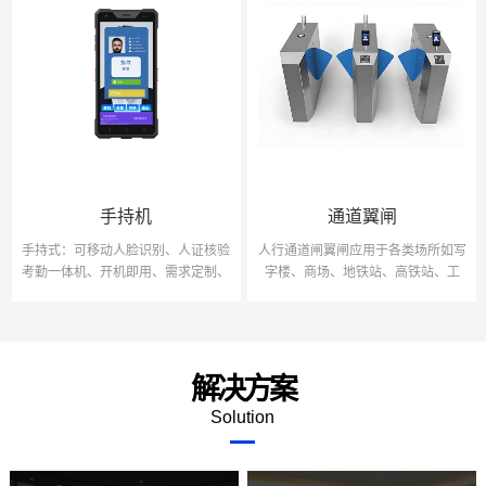
精检测，考勤打卡，考勤...
手持机
通道翼闸
手持式：可移动人脸识别、人证核验
人行通道闸翼闸应用于各类场所如写
考勤一体机、开机即用、需求定制、
字楼、商场、地铁站、高铁站、工
高速四核、语音播报、高清全面屏、
厂、景区等，对人员的进出进行有效
数据存储、数据导出...
控制和管理...
解决方案
Solution