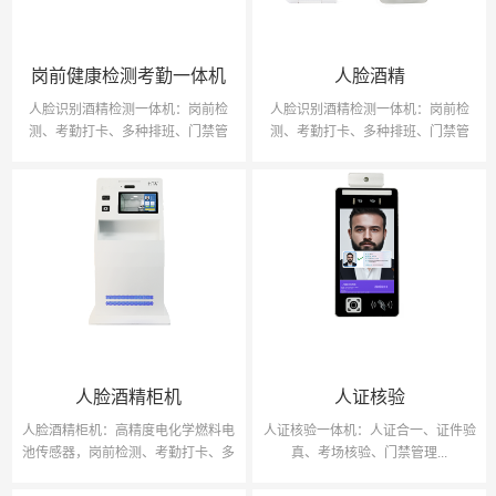
岗前健康检测考勤一体机
人脸酒精
人脸识别酒精检测一体机：岗前检
人脸识别酒精检测一体机：岗前检
测、考勤打卡、多种排班、门禁管
测、考勤打卡、多种排班、门禁管
理，高精度电化学燃料电池传感器，
理，高精度电化学燃料电池传感器，
血压检测，血氧检测，红外热成...
红外热成像精准测温,告警消息...
人脸酒精柜机
人证核验
人脸酒精柜机：高精度电化学燃料电
人证核验一体机：人证合一、证件验
池传感器，岗前检测、考勤打卡、多
真、考场核验、门禁管理...
种排班、门禁管理 岗前检测，岗前酒