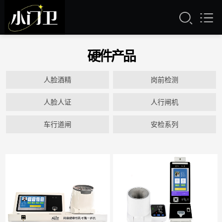
硬件产品
人脸酒精
岗前检测
人脸人证
人行闸机
车行道闸
安检系列